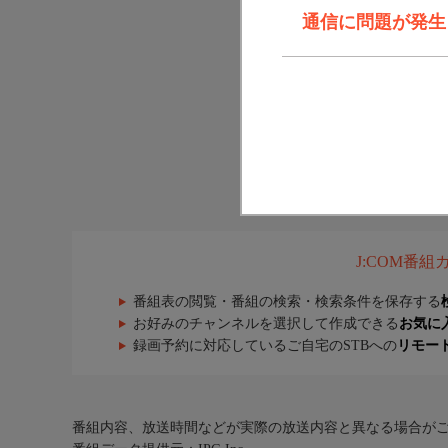
通信に問題が発生しま
J:COM番
番組表の閲覧・番組の検索・検索条件を保存する
お好みのチャンネルを選択して作成できる
お気に
録画予約に対応しているご自宅のSTBへの
リモー
番組内容、放送時間などが実際の放送内容と異なる場合が