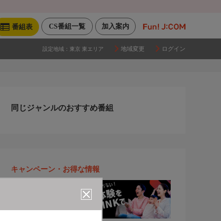
CS番組一覧
加入案内
番組表
地域変更
ログイン
設定地域：
東京 東エリア
同じジャンルのおすすめ番組
キャンペーン・お得な情報