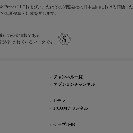
iVo Brands LLCおよび／またはその関連会社の日本国内における商標
材の無断複写・転載を禁じます。
、テレビ番組の公式情報である
スにのみ表記が許されているマークです。
チャンネル一覧
オプションチャンネル
J:テレ
J:COMチャンネル
ケーブル4K