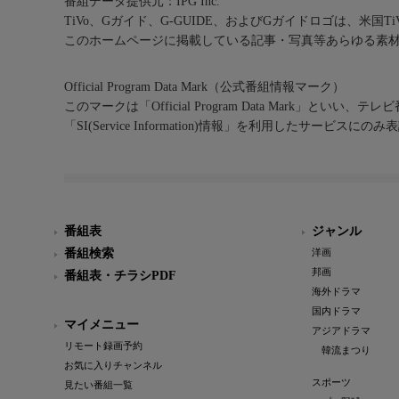
番組データ提供元：IPG Inc.
TiVo、Gガイド、G-GUIDE、およびGガイドロゴは、米国T
このホームページに掲載している記事・写真等あらゆる素
Official Program Data Mark（公式番組情報マーク）
このマークは「Official Program Data Mark」といい
「SI(Service Information)情報」を利用したサービ
番組表
ジャンル
番組検索
洋画
邦画
番組表・チラシPDF
海外ドラマ
国内ドラマ
マイメニュー
アジアドラマ
リモート録画予約
韓流まつり
お気に入りチャンネル
スポーツ
見たい番組一覧