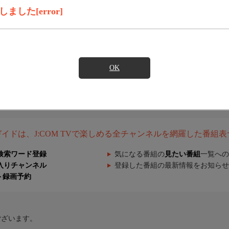
した[error]
OK
組ガイドは、J:COM TVで楽しめる全チャンネルを網羅した番組
検索ワード登録
気になる番組の
見たい番組
一覧への
入りチャンネル
登録した番組の最新情報をお知らせ
ト録画予約
ございます。