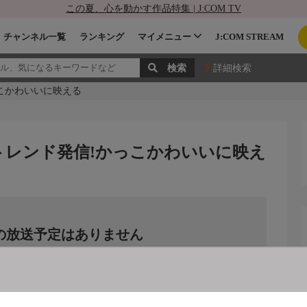
この夏、心を動かす作品特集 | J:COM TV
チャンネル一覧
ランキング
マイメニュー
J:COM STREAM
詳細検索
こかわいいに映える
トレンド発信!かっこかわいいに映え
の放送予定はありません