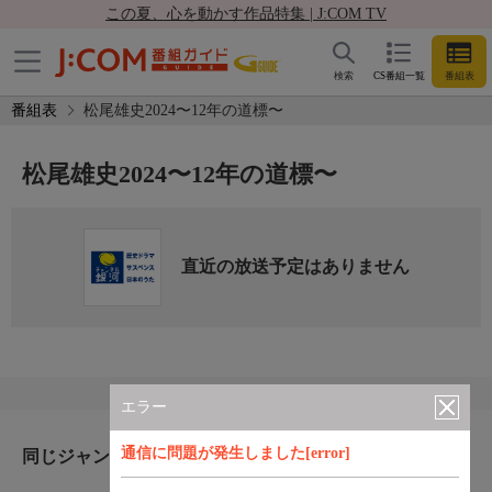
この夏、心を動かす作品特集 | J:COM TV
検索
CS番組一覧
番組表
番組表
松尾雄史2024〜12年の道標〜
松尾雄史2024〜12年の道標〜
直近の放送予定はありません
エラー
通信に問題が発生しました[error]
同じジャンルのおすすめ番組