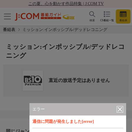
この夏、心を動かす作品特集 | J:COM TV
検索
CS番組一覧
番組表
番組表
ミッション:インポッシブル/デッドレコニング
ミッション:インポッシブル/デッドレコ
ニング
直近の放送予定はありません
エラー
通信に問題が発生しました[error]
同じジャンルのおすすめ番組