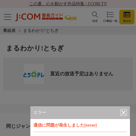
この夏、心を動かす作品特集 | J:COM TV
検索
CS番組一覧
番組表
番組表
まるわかり!とちぎ
まるわかり!とちぎ
直近の放送予定はありません
エラー
通信に問題が発生しました[error]
同じジャンルのおすすめ番組