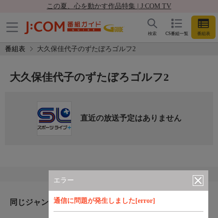
この夏、心を動かす作品特集 | J:COM TV
検索
CS番組一覧
番組表
番組表
大久保佳代子のずたぼろゴルフ2
大久保佳代子のずたぼろゴルフ2
直近の放送予定はありません
エラー
通信に問題が発生しました[error]
同じジャンルのおすすめ番組