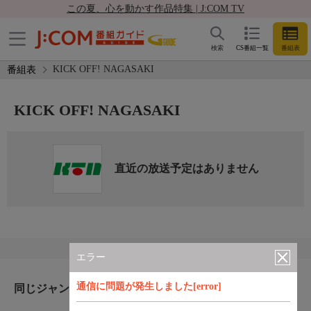
この夏、心を動かす作品特集 | J:COM TV
検索
CS番組一覧
番組表
KICK OFF! NAGASAKI
番組表
KICK OFF! NAGASAKI
直近の放送予定はありません
エラー
通信に問題が発生しました[error]
同じジャンルのおすすめ番組