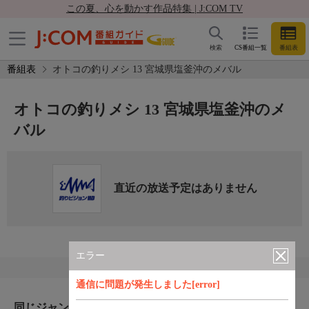
この夏、心を動かす作品特集 | J:COM TV
検索
CS番組一覧
番組表
番組表
オトコの釣りメシ 13 宮城県塩釜沖のメバル
オトコの釣りメシ 13 宮城県塩釜沖のメ
バル
直近の放送予定はありません
エラー
通信に問題が発生しました[error]
同じジャンルのおすすめ番組