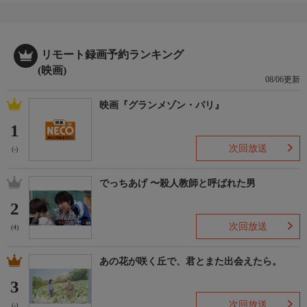
リモート録画予約ランキング
(映画)
08/06更新
映画『グランメゾン・パリ』
1
次回放送
(-)
でっちあげ 〜殺人教師と呼ばれた男
2
次回放送
(4)
あの花が咲く丘で、君とまた出会えたら。
3
次回放送
(-)