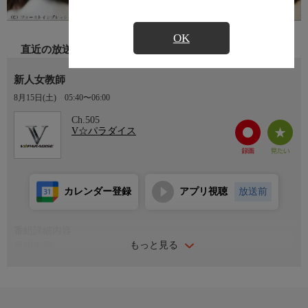
OK
直近の放送
新人女教師
8月15日(土)
05:40〜06:00
Ch.505
V☆パラダイス
カレンダー登録
アプリ視聴
放送前
番組詳細内容
もっと見る
番組内容
夢と希望に溢れ教壇に立った新任教師・まおみは、先輩教師の一
条から無理矢理関係を持たされ、なんとその姿を彼のブログで公
開されてしまう。脅され、言いなりになるしかないまおみは、苦
悶と快楽に溺れ、いつしか自分を見失っていく・・・。