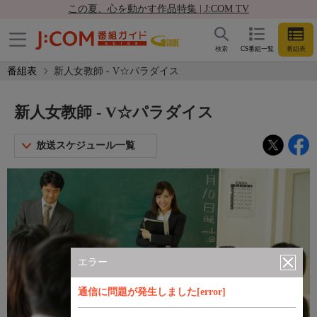
この夏、心を動かす作品特集 | J:COM TV
検索
CS番組一覧
番組表
番組表
新人女教師 - V☆パラダイス
新人女教師 - V☆パラダイス
放送スケジュール一覧
エラー
通信に問題が発生しました[error]