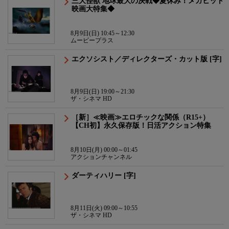
三大怪獣 地球最大の決戦◆夏休み！メガヒット
映画大特集◆
8月9日(日) 10:45～12:30
ムービープラス
エクソシスト／ディレクターズ・カット版 [字]
8月9日(日) 19:00～21:30
ザ・シネマ HD
［新］≪映画≫エロチックな関係（R15+）
【CH初】永久保存版！日活アクション特集
8月10日(月) 00:00～01:45
アクションチャンネル
ダーティハリー [字]
8月11日(火) 09:00～10:55
ザ・シネマ HD