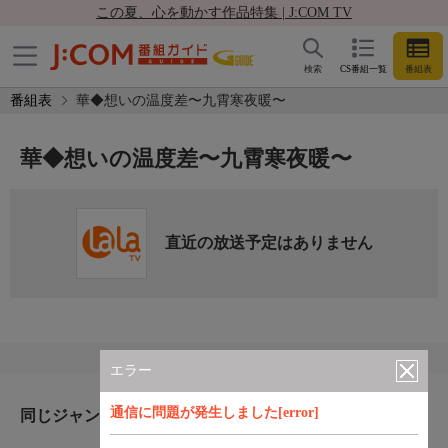
この夏、心を動かす作品特集 | J:COM TV
検索
CS番組一覧
番組表
番組表
華◆想いの温度差〜九霄寒夜暖〜
華◆想いの温度差〜九霄寒夜暖〜
直近の放送予定はありません
エラー
通信に問題が発生しました[error]
同じジャンルのおすすめ番組