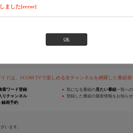
した[error]
OK
組ガイドは、J:COM TVで楽しめる全チャンネルを網羅した番組
検索ワード登録
気になる番組の
見たい番組
一覧への
入りチャンネル
登録した番組の最新情報をお知らせ
ト録画予約
ございます。