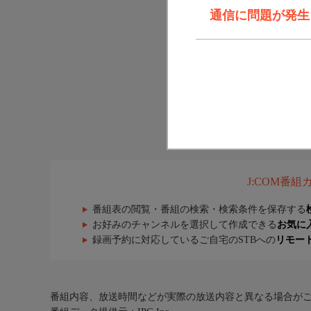
通信に問題が発生しま
J:COM番
番組表の閲覧・番組の検索・検索条件を保存する
お好みのチャンネルを選択して作成できる
お気に
録画予約に対応しているご自宅のSTBへの
リモー
番組内容、放送時間などが実際の放送内容と異なる場合が