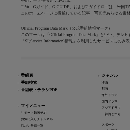
番組データ提供元：IPG Inc.
TiVo、Gガイド、G-GUIDE、およびGガイドロゴは、米国T
このホームページに掲載している記事・写真等あらゆる素
Official Program Data Mark（公式番組情報マーク）
このマークは「Official Program Data Mark」といい
「SI(Service Information)情報」を利用したサービ
番組表
ジャンル
番組検索
洋画
邦画
番組表・チラシPDF
海外ドラマ
国内ドラマ
マイメニュー
アジアドラマ
リモート録画予約
韓流まつり
お気に入りチャンネル
スポーツ
見たい番組一覧