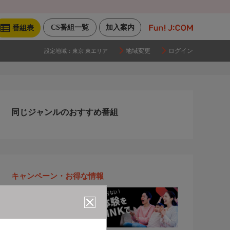
CS番組一覧
加入案内
番組表
地域変更
ログイン
設定地域：
東京 東エリア
同じジャンルのおすすめ番組
キャンペーン・お得な情報