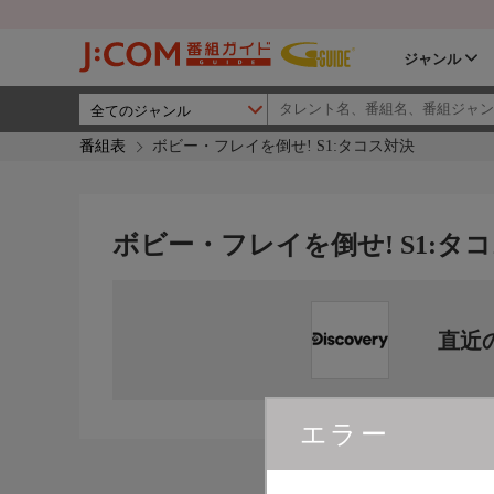
ジャンル
番組表
ボビー・フレイを倒せ! S1:タコス対決
ボビー・フレイを倒せ! S1:タ
直近
エラー