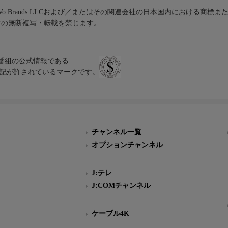
iVo Brands LLCおよび／またはその関連会社の日本国内における商標
材の無断複写・転載を禁じます。
、テレビ番組の公式情報である
スにのみ表記が許されているマークです。
チャンネル一覧
オプションチャンネル
J:テレ
J:COMチャンネル
ケーブル4K