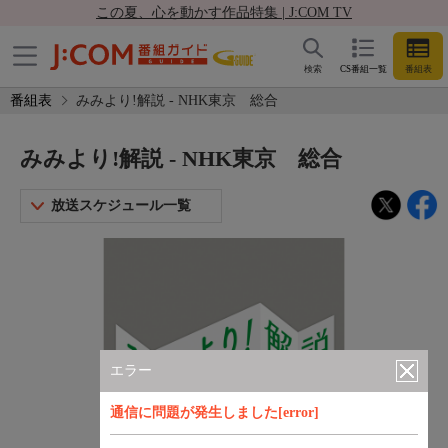
この夏、心を動かす作品特集 | J:COM TV
検索
CS番組一覧
番組表
番組表
みみより!解説 - NHK東京 総合
みみより!解説 - NHK東京 総合
放送スケジュール一覧
エラー
通信に問題が発生しました[error]