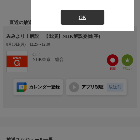
OK
直近の放送
みみより！解説 【出演】NHK解説委員[字]
8月10日(月)
12:25〜12:30
Ch.1
NHK東京 総合
カレンダー登録
アプリ視聴
放送前
放送スケジュール一覧