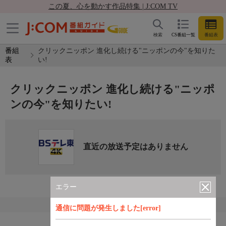
この夏、心を動かす作品特集 | J:COM TV
検索
CS番組一覧
番組表
番組
クリックニッポン 進化し続ける"ニッポンの今"を知りた
表
い!
クリックニッポン 進化し続ける"ニッポ
ンの今"を知りたい!
直近の放送予定はありません
エラー
通信に問題が発生しました[error]