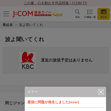
この夏、心を動かす作品特集 | J:COM TV
検索
CS番組一覧
番組表
番組表
波よ聞いてくれ
波よ聞いてくれ
直近の放送予定はありません
エラー
通信に問題が発生しました[error]
同じジャンルのおすすめ番組