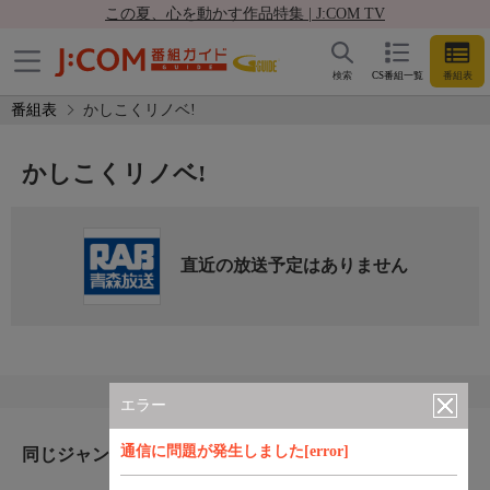
この夏、心を動かす作品特集 | J:COM TV
検索
CS番組一覧
番組表
番組表
かしこくリノベ!
かしこくリノベ!
直近の放送予定はありません
エラー
通信に問題が発生しました[error]
同じジャンルのおすすめ番組