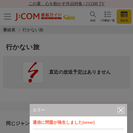
この夏、心を動かす作品特集 | J:COM TV
検索
CS番組一覧
番組表
番組表
行かない旅
行かない旅
直近の放送予定はありません
エラー
通信に問題が発生しました[error]
同じジャンルのおすすめ番組