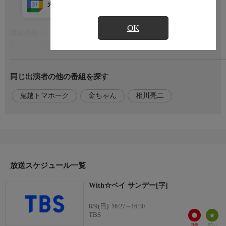
カレンダー登録
アプリ視聴
放送前
OK
番組内容
もっと見る
相川亮二新監督のもと、28年ぶりのリーグ優勝を目指す横浜
DeNAベイスターズ。
今シーズンを戦う選手の素顔に、ベイスターズファンとしてお馴
同じ出演者の他の番組を探す
染みの鬼越トマホーク・金ちゃんが迫ります☆
普段は見られないプライベートな話が盛りだくさん!!ベイスター
鬼越トマホーク
金ちゃん
相川亮二
ズファンもそうでない人も、選手の意外な一面をお楽しみくださ
い☆
出演
横浜DeNAベイスターズ 選手、監督、コーチ 他
鬼越トマホーク・金ちゃん
放送スケジュール一覧
おしらせ
With☆ベイ サンデー[字]
番組公式SNSでは、選手のサイン入りグッズが当たるクイズを実
施!!
8/9(日)
16:27～16:30
ぜひアカウントをフォローしてご参加ください☆
TBS