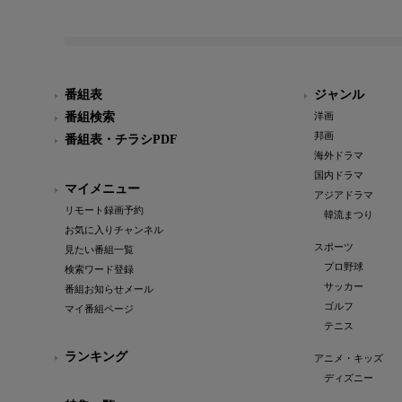
番組表
ジャンル
番組検索
洋画
邦画
番組表・チラシPDF
海外ドラマ
国内ドラマ
マイメニュー
アジアドラマ
リモート録画予約
韓流まつり
お気に入りチャンネル
スポーツ
見たい番組一覧
プロ野球
検索ワード登録
サッカー
番組お知らせメール
ゴルフ
マイ番組ページ
テニス
ランキング
アニメ・キッズ
ディズニー