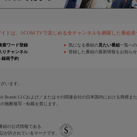
組ガイドは、J:COM TVで楽しめる全チャンネルを網羅した番組
検索ワード登録
気になる番組の
見たい番組
一覧への
入りチャンネル
登録した番組の最新情報をお知らせ
ト録画予約
ございます。
iVo Brands LLCおよび／またはその関連会社の日本国内における商標
材の無断複写・転載を禁じます。
、テレビ番組の公式情報である
スにのみ表記が許されているマークです。