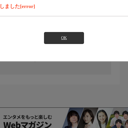
した[error]
OK
の放送予定はありません