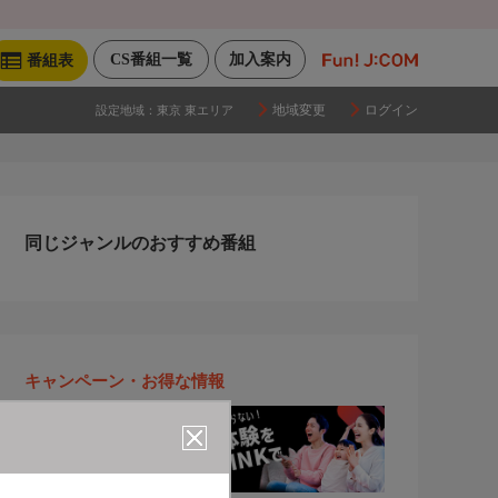
CS番組一覧
加入案内
番組表
地域変更
ログイン
設定地域：
東京 東エリア
同じジャンルのおすすめ番組
キャンペーン・お得な情報