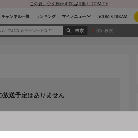
この夏、心を動かす作品特集 | J:COM TV
チャンネル一覧
ランキング
マイメニュー
J:COM STREAM
詳細検索
の放送予定はありません