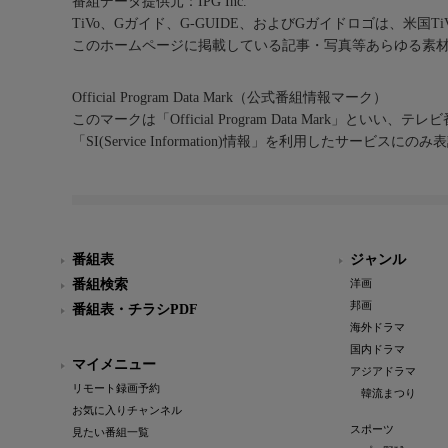
番組データ提供元：IPG Inc.
TiVo、Gガイド、G-GUIDE、およびGガイドロゴは、米国T
このホームページに掲載している記事・写真等あらゆる素
Official Program Data Mark（公式番組情報マーク）
このマークは「Official Program Data Mark」といい
「SI(Service Information)情報」を利用したサービ
番組表
ジャンル
番組検索
洋画
邦画
番組表・チラシPDF
海外ドラマ
国内ドラマ
マイメニュー
アジアドラマ
リモート録画予約
韓流まつり
お気に入りチャンネル
スポーツ
見たい番組一覧