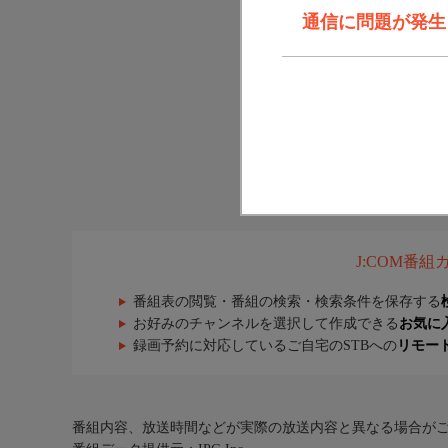
通信に問題が発生しま
J:COM番
番組表の閲覧・番組の検索・検索条件を保存する
お好みのチャンネルを選択して作成できる
お気に
録画予約に対応しているご自宅のSTBへの
リモー
番組内容、放送時間などが実際の放送内容と異なる場合が