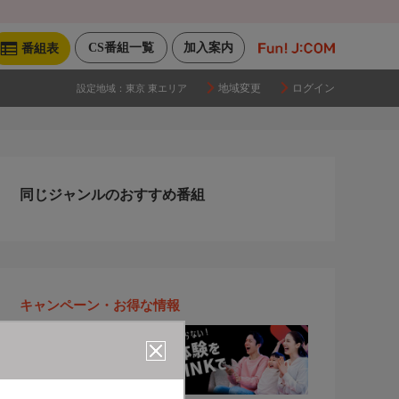
CS番組一覧
加入案内
番組表
地域変更
ログイン
設定地域：
東京 東エリア
同じジャンルのおすすめ番組
キャンペーン・お得な情報