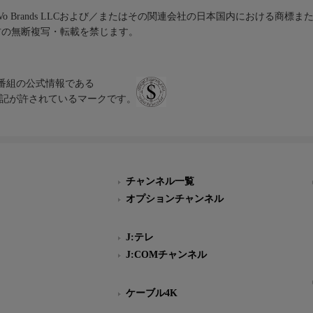
iVo Brands LLCおよび／またはその関連会社の日本国内における商標
材の無断複写・転載を禁じます。
、テレビ番組の公式情報である
スにのみ表記が許されているマークです。
チャンネル一覧
オプションチャンネル
J:テレ
J:COMチャンネル
ケーブル4K