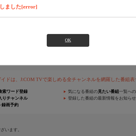
した[error]
OK
組ガイドは、J:COM TVで楽しめる全チャンネルを網羅した番組
検索ワード登録
気になる番組の
見たい番組
一覧への
入りチャンネル
登録した番組の最新情報をお知らせ
ト録画予約
ございます。