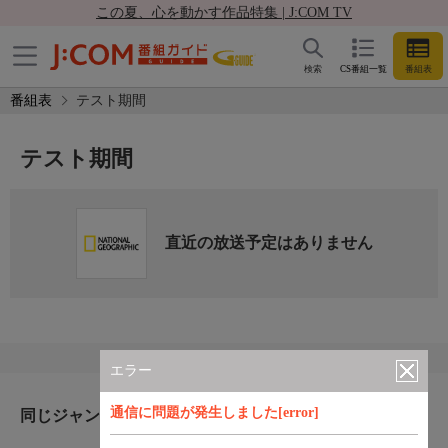
この夏、心を動かす作品特集 | J:COM TV
検索
CS番組一覧
番組表
番組表
テスト期間
テスト期間
直近の放送予定はありません
エラー
通信に問題が発生しました[error]
同じジャンルのおすすめ番組