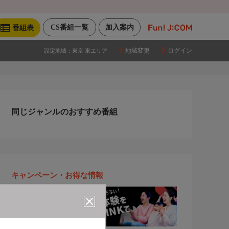
CS番組一覧
加入案内
番組表
地域変更
ログイン
設定地域：
東京 東エリア
同じジャンルのおすすめ番組
キャンペーン・お得な情報