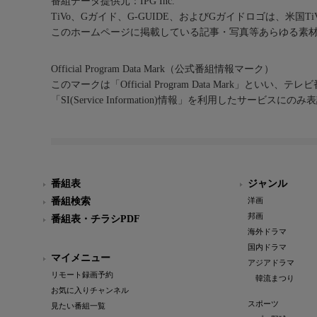
番組データ提供元：IPG Inc.
TiVo、Gガイド、G-GUIDE、およびGガイドロゴは、米国T
このホームページに掲載している記事・写真等あらゆる素
Official Program Data Mark（公式番組情報マーク）
このマークは「Official Program Data Mark」といい
「SI(Service Information)情報」を利用したサービ
番組表
ジャンル
番組検索
洋画
邦画
番組表・チラシPDF
海外ドラマ
国内ドラマ
マイメニュー
アジアドラマ
リモート録画予約
韓流まつり
お気に入りチャンネル
スポーツ
見たい番組一覧