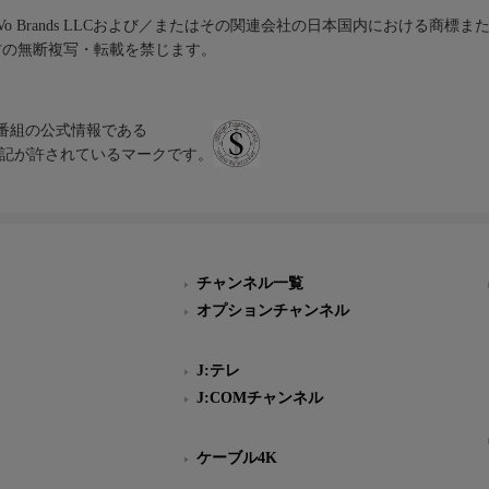
iVo Brands LLCおよび／またはその関連会社の日本国内における商標
材の無断複写・転載を禁じます。
、テレビ番組の公式情報である
スにのみ表記が許されているマークです。
チャンネル一覧
オプションチャンネル
J:テレ
J:COMチャンネル
ケーブル4K