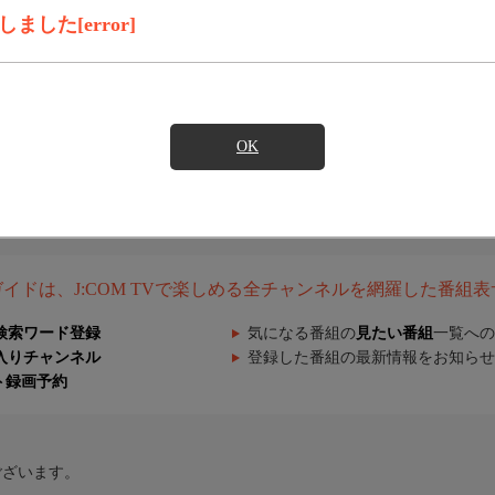
した[error]
OK
組ガイドは、J:COM TVで楽しめる全チャンネルを網羅した番組
検索ワード登録
気になる番組の
見たい番組
一覧への
入りチャンネル
登録した番組の最新情報をお知らせ
ト録画予約
ございます。