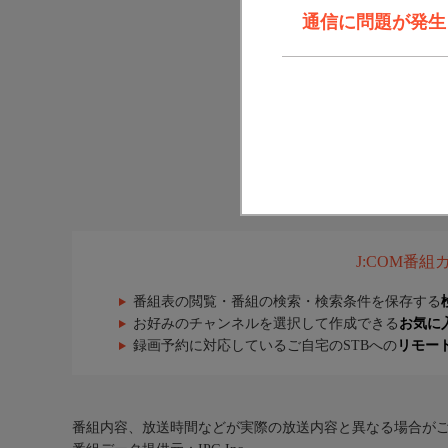
通信に問題が発生しま
J:COM番
番組表の閲覧・番組の検索・検索条件を保存する
お好みのチャンネルを選択して作成できる
お気に
録画予約に対応しているご自宅のSTBへの
リモー
番組内容、放送時間などが実際の放送内容と異なる場合が