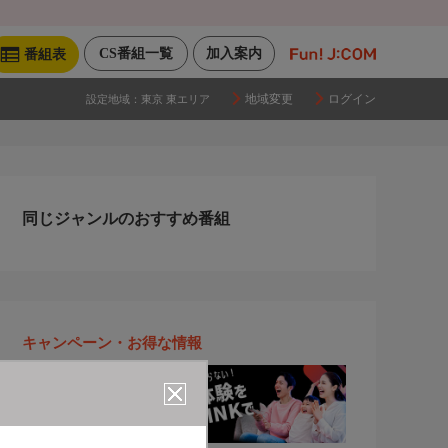
CS番組一覧
加入案内
番組表
地域変更
ログイン
設定地域：
東京 東エリア
同じジャンルのおすすめ番組
キャンペーン・お得な情報