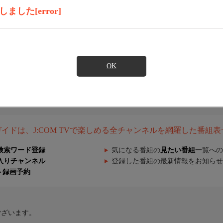
した[error]
OK
組ガイドは、J:COM TVで楽しめる全チャンネルを網羅した番組
検索ワード登録
気になる番組の
見たい番組
一覧への
入りチャンネル
登録した番組の最新情報をお知らせ
ト録画予約
ございます。