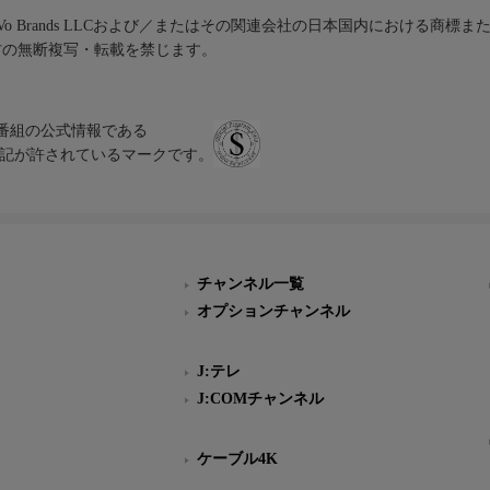
iVo Brands LLCおよび／またはその関連会社の日本国内における商標
材の無断複写・転載を禁じます。
、テレビ番組の公式情報である
スにのみ表記が許されているマークです。
チャンネル一覧
オプションチャンネル
J:テレ
J:COMチャンネル
ケーブル4K