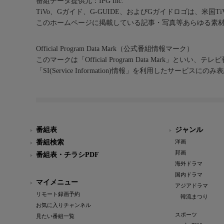
番組データ提供元：IPG Inc.
TiVo、Gガイド、G-GUIDE、およびGガイドロゴは、米国T
このホームページに掲載している記事・写真等あらゆる素
Official Program Data Mark（公式番組情報マーク）
このマークは「Official Program Data Mark」といい
「SI(Service Information)情報」を利用したサービ
番組表
ジャンル
番組検索
洋画
邦画
番組表・チラシPDF
海外ドラマ
国内ドラマ
マイメニュー
アジアドラマ
リモート録画予約
韓流まつり
お気に入りチャンネル
スポーツ
見たい番組一覧