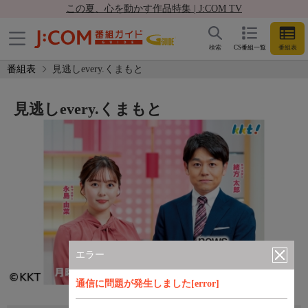
この夏、心を動かす作品特集 | J:COM TV
検索
CS番組一覧
番組表
番組表
見逃しevery.くまもと
見逃しevery.くまもと
エラー
通信に問題が発生しました[error]