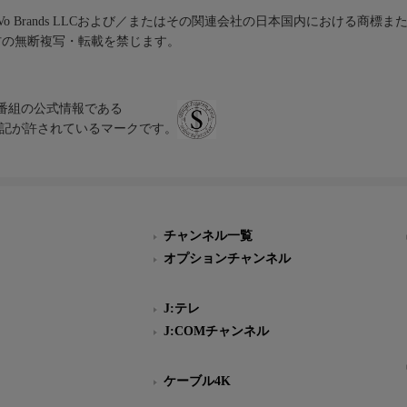
iVo Brands LLCおよび／またはその関連会社の日本国内における商標
材の無断複写・転載を禁じます。
、テレビ番組の公式情報である
スにのみ表記が許されているマークです。
チャンネル一覧
オプションチャンネル
J:テレ
J:COMチャンネル
ケーブル4K