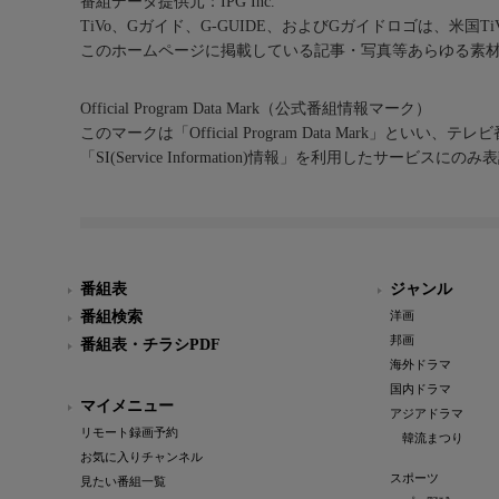
番組データ提供元：IPG Inc.
TiVo、Gガイド、G-GUIDE、およびGガイドロゴは、米国T
このホームページに掲載している記事・写真等あらゆる素
Official Program Data Mark（公式番組情報マーク）
このマークは「Official Program Data Mark」といい
「SI(Service Information)情報」を利用したサービ
番組表
ジャンル
番組検索
洋画
邦画
番組表・チラシPDF
海外ドラマ
国内ドラマ
マイメニュー
アジアドラマ
リモート録画予約
韓流まつり
お気に入りチャンネル
スポーツ
見たい番組一覧