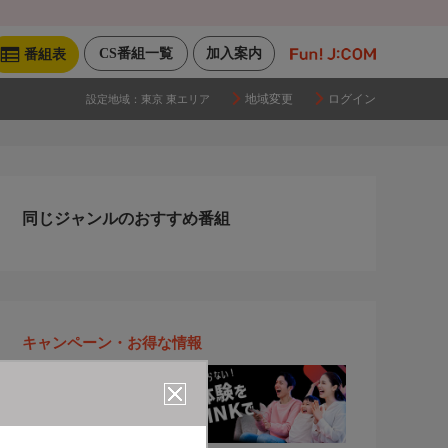
CS番組一覧
加入案内
番組表
地域変更
ログイン
設定地域：
東京 東エリア
同じジャンルのおすすめ番組
キャンペーン・お得な情報