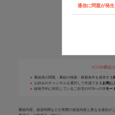
通信に問題が発生しま
J:COM番
番組表の閲覧・番組の検索・検索条件を保存する
お好みのチャンネルを選択して作成できる
お気に
録画予約に対応しているご自宅のSTBへの
リモー
番組内容、放送時間などが実際の放送内容と異なる場合が