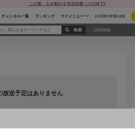
この夏、心を動かす作品特集 | J:COM TV
チャンネル一覧
ランキング
マイメニュー
J:COM STREAM
詳細検索
の放送予定はありません