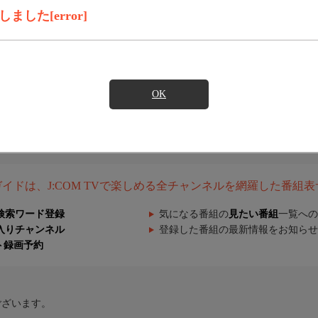
した[error]
OK
組ガイドは、J:COM TVで楽しめる全チャンネルを網羅した番組
検索ワード登録
気になる番組の
見たい番組
一覧への
入りチャンネル
登録した番組の最新情報をお知らせ
ト録画予約
ございます。