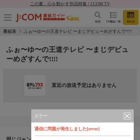
この夏、心を動かす作品特集 | J:COM TV
検索
CS番組一覧
番組表
番組表
ふぉ〜ゆ〜の王道テレビ 〜まじデビューめざすんで!!!!
ふぉ〜ゆ〜の王道テレビ 〜まじデビュ
ーめざすんで!!!!
直近の放送予定はありません
エラー
通信に問題が発生しました[error]
同じジャンルのおすすめ番組