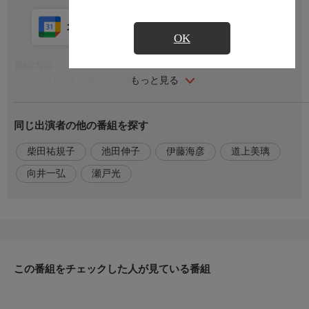
カレンダー登録
アプリ視聴
放送中
OK
番組内容
もっと見る
ことし4月以降に放送し反響の大きかった企画をまとめてお届け
します▽脳卒中の影響で手が動かなくなった患者の脳機能が驚き
の回復！▽令和のシューマイ最前線！ご当地シューマイ＆とって
同じ出演者の他の番組を探す
おきレシピが登場▽昭和の熱狂を再び！RCカーに夢中になる大
人たち▽毎日が充実！手書きで楽しむ交換日記
柴田祐規子
池田伸子
伊藤海彦
道上美璃
出演者
向井一弘
瀬戸光
【キャスター】池田伸子，伊藤海彦，【リポーター】瀬戸光，道
上美璃，向井一弘，柴田祐規子
この番組をチェックした人が見ている番組