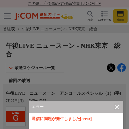
この夏、心を動かす作品特集 | J:COM TV
検索
CS番組一覧
番組表
番組表
午後LIVE ニュースーン - NHK東京 総合
午後LIVE ニュースーン - NHK東京 総
合
放送スケジュール一覧
前回の放送
午後LIVE ニュースーン アンコールスペシャル（1）[字]
7月27日(月)
17:05〜17:57
エラー
Ch.1
NHK東京 総合
通信に問題が発生しました[error]