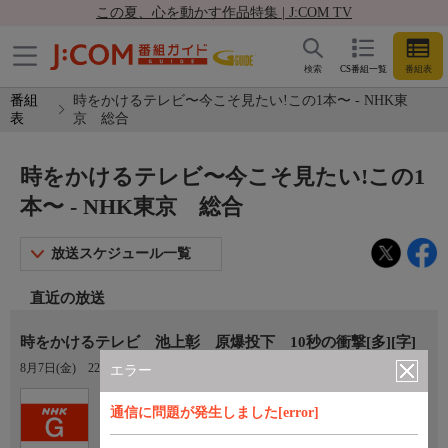
この夏、心を動かす作品特集 | J:COM TV
検索
CS番組一覧
番組表
番組
時をかけるテレビ〜今こそ見たい!この1本〜 - NHK東
表
京 総合
時をかけるテレビ〜今こそ見たい!この1
本〜 - NHK東京 総合
放送スケジュール一覧
直近の放送
時をかけるテレビ 池上彰 原爆投下 10秒の衝撃[多][字]
8月7日(金)
22:45〜23:45
エラー
Ch.1
通信に問題が発生しました[error]
NHK東京 総合