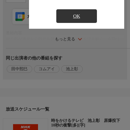
OK
カレンダー登録
アプリ視聴
放送前
番組内容
もっと見る
池上彰が過去から時代を超えたメッセージを読み解く。今回は
「原爆投下・10秒の衝撃」。アメリカの実験データから推定する
と、広島に投下された原爆が街を壊滅させるのに要した時間はわ
同じ出演者の他の番組を探す
ずか10秒であった。10秒の間に一体何が起きていたのか？原爆の
恐るべき破壊力の実態に日米の科学者が迫った。ゲストは被団
田中熙巳
コムアイ
池上彰
協・田中熙巳さんと、ミュージシャンで被爆三世のコムアイさ
ん。核兵器の恐怖と体験を語り継ぐことの課題を語る。
出演者
【司会】池上彰，【ゲスト】元十文字女子短大教授 日本原水爆
被害…田中熙巳，アーティスト／ミュージシャン…コムアイ
放送スケジュール一覧
時をかけるテレビ 池上彰 原爆投下
10秒の衝撃[多][字]