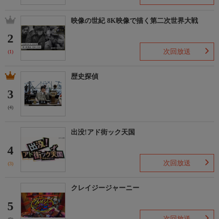
映像の世紀 8K映像で描く第二次世界大戦
2
次回放送
(1)
歴史探偵
3
(4)
出没!アド街ック天国
4
次回放送
(3)
クレイジージャーニー
5
次回放送