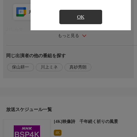
カレンダー登録
アプリ視聴
放送前
OK
おしらせ
もっと見る
番組内容
同じ出演者の他の番組を探す
春日大社、興福寺、東大寺、薬師寺…青空のもと、紅葉を透かし
て届く秋の光。奈良で出会う、一期一会の光景。談山神社・十三
保山耕一
川上ミネ
真砂秀朗
重塔に風花が舞い、冬の訪れを告げる。吉野・金峯山寺に祈りの
声が響き、雪が降り積もる。凍てつく朝。春日・飛火野は一面に
白く輝き、鹿が跳ねる。朝の光がとどくころ、草葉を彩っていた
白い氷の結晶がゆっくりと解けていく。春へ…そして、夏へ…。
祈りとともに、季節がめぐりゆく…。
放送スケジュール一覧
出演者
[4K]映像詩 千年続く祈りの風景
原作・脚本
4K