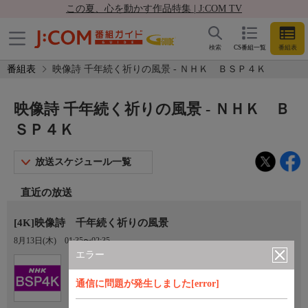
この夏、心を動かす作品特集 | J:COM TV
検索
CS番組一覧
番組表
番組表
映像詩 千年続く祈りの風景 - ＮＨＫ ＢＳＰ４Ｋ
映像詩 千年続く祈りの風景 - ＮＨＫ Ｂ
ＳＰ４Ｋ
放送スケジュール一覧
直近の放送
[4K]映像詩 千年続く祈りの風景
8月13日(木)
01:35〜02:35
エラー
Ch.101
ＮＨＫ ＢＳＰ４Ｋ
通信に問題が発生しました[error]