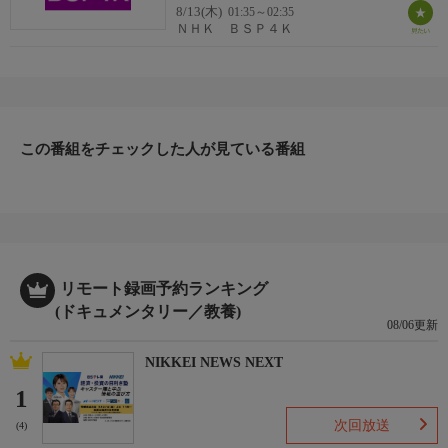
8/13(木)
01:35～02:35
ＮＨＫ ＢＳＰ４Ｋ
監督・演出
音楽
この番組をチェックした人が見ている番組
制作
（自由記述）
リモート録画予約ランキング
キーワード１
(ドキュメンタリー／教養)
08/06更新
NIKKEI NEWS NEXT
キーワード２
1
次回放送
(4)