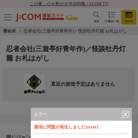
この夏、心を動かす作品特集 | J:COM TV
検索
CS番組一覧
番組表
番組表
忍者会社(三遊亭好青年作)／怪談牡丹灯籠 お札はがし
忍者会社(三遊亭好青年作)／怪談牡丹灯
籠 お札はがし
直近の放送予定はありません
エラー
通信に問題が発生しました[error]
同じジャンルのおすすめ番組