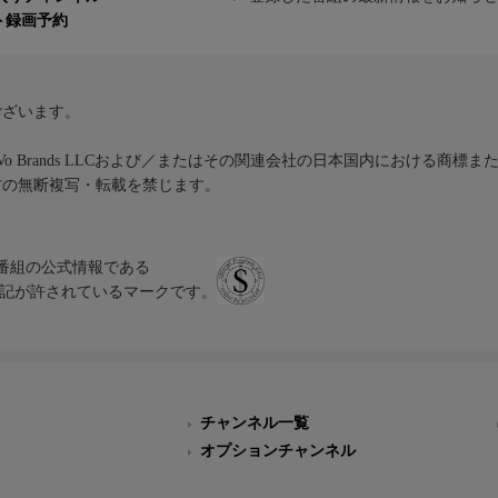
ト録画予約
ございます。
iVo Brands LLCおよび／またはその関連会社の日本国内における商標
材の無断複写・転載を禁じます。
、テレビ番組の公式情報である
スにのみ表記が許されているマークです。
チャンネル一覧
オプションチャンネル