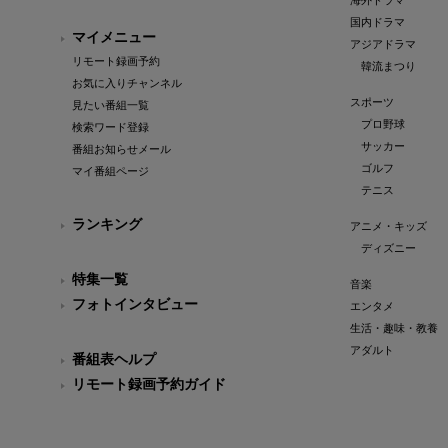
海外ドラマ
国内ドラマ
マイメニュー
アジアドラマ
リモート録画予約
韓流まつり
お気に入りチャンネル
スポーツ
見たい番組一覧
プロ野球
検索ワード登録
サッカー
番組お知らせメール
ゴルフ
マイ番組ページ
テニス
ランキング
アニメ・キッズ
ディズニー
特集一覧
音楽
フォトインタビュー
エンタメ
生活・趣味・教養
アダルト
番組表ヘルプ
リモート録画予約ガイド