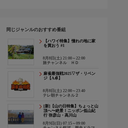
同じジャンルのおすすめ番組
【ハワイ特集】憧れの地に家
を買おう #1
8月8日(土) 21:00～22:00
旅チャンネル ＨＤ
麻雀最強戦2025▽ザ・リベン
ジ【A卓】
8月8日(土) 22:00～23:40
テレ朝チャンネル２
[新]【山の日特集】ちょっと山
頂へ〜絶景！ニッポン低山紀
行 弥彦山・高川山
8月9日(日) 07:15～09:00
チャンネル銀河 歴史ドラマ・