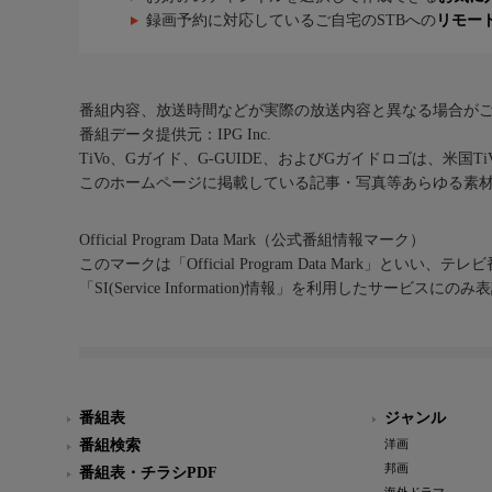
録画予約に対応しているご自宅のSTBへの
リモー
番組内容、放送時間などが実際の放送内容と異なる場合が
番組データ提供元：IPG Inc.
TiVo、Gガイド、G-GUIDE、およびGガイドロゴは、米国T
このホームページに掲載している記事・写真等あらゆる素
Official Program Data Mark（公式番組情報マーク）
このマークは「Official Program Data Mark」といい
「SI(Service Information)情報」を利用したサービ
番組表
ジャンル
番組検索
洋画
邦画
番組表・チラシPDF