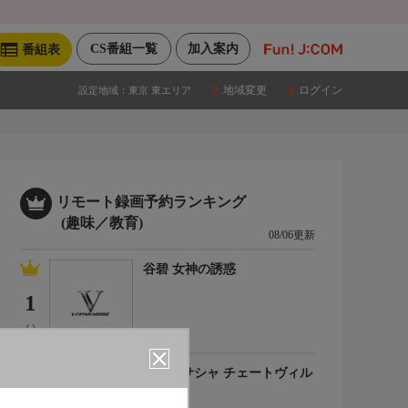
CS番組一覧
加入案内
番組表
地域変更
ログイン
設定地域：
東京 東エリア
リモート録画予約ランキング
(趣味／教育)
08/06更新
谷碧 女神の誘惑
1
(-)
百合川サシャ チェートヴィル
チ
2