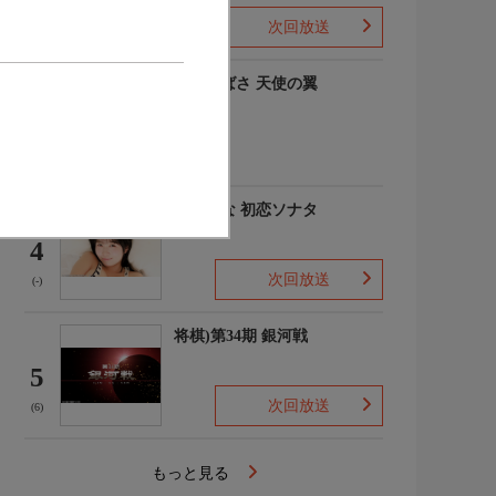
次回放送
(-)
羽川つばさ 天使の翼
3
(1)
秋田そな 初恋ソナタ
4
次回放送
(-)
将棋)第34期 銀河戦
5
次回放送
(6)
もっと見る