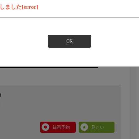
した[error]
OK
)
録画予約
見たい