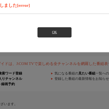
した[error]
OK
組ガイドは、J:COM TVで楽しめる全チャンネルを網羅した番組
検索ワード登録
気になる番組の
見たい番組
一覧への
入りチャンネル
登録した番組の最新情報をお知らせ
ト録画予約
ございます。