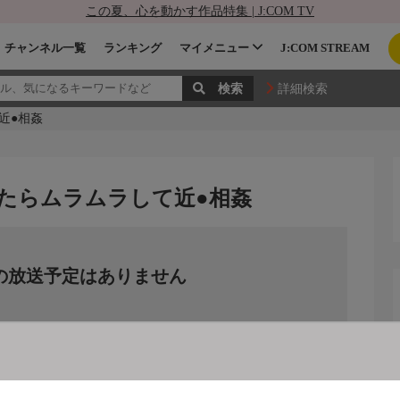
この夏、心を動かす作品特集 | J:COM TV
チャンネル一覧
ランキング
マイメニュー
J:COM STREAM
詳細検索
近●相姦
たらムラムラして近●相姦
の放送予定はありません