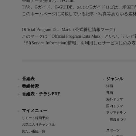
番組データ提供元：IPG Inc.
TiVo、Gガイド、G-GUIDE、およびGガイドロゴは、米国T
このホームページに掲載している記事・写真等あらゆる素
Official Program Data Mark（公式番組情報マーク）
このマークは「Official Program Data Mark」といい
「SI(Service Information)情報」を利用したサービ
番組表
ジャンル
番組検索
洋画
邦画
番組表・チラシPDF
海外ドラマ
国内ドラマ
マイメニュー
アジアドラマ
リモート録画予約
韓流まつり
お気に入りチャンネル
スポーツ
見たい番組一覧