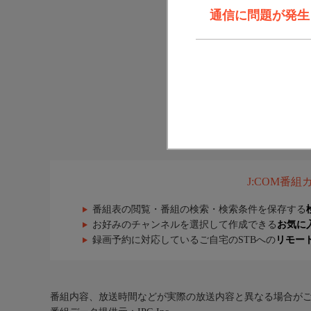
通信に問題が発生しま
J:COM番
番組表の閲覧・番組の検索・検索条件を保存する
お好みのチャンネルを選択して作成できる
お気に
録画予約に対応しているご自宅のSTBへの
リモー
番組内容、放送時間などが実際の放送内容と異なる場合が