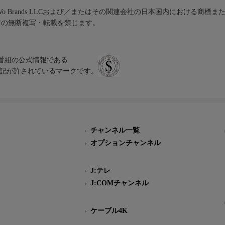
iVo Brands LLCおよび／またはその関連会社の日本国内における商標
材の無断複写・転載を禁じます。
、テレビ番組の公式情報である
スにのみ表記が許されているマークです。
チャンネル一覧
オプションチャンネル
J:テレ
J:COMチャンネル
ケーブル4K