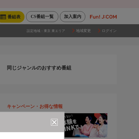
CS番組一覧
加入案内
番組表
地域変更
ログイン
設定地域：
東京 東エリア
同じジャンルのおすすめ番組
キャンペーン・お得な情報