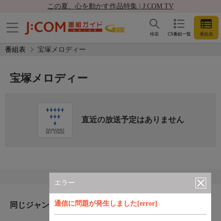
この夏、心を動かす作品特集 | J:COM TV
検索
CS番組一覧
番組表
番組表
宝塚メロディー
宝塚メロディー
直近の放送予定はありません
エラー
通信に問題が発生しました[error]
同じジャンルのおすすめ番組