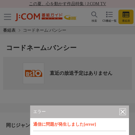
この夏、心を動かす作品特集 | J:COM TV
検索
CS番組一覧
番組表
番組表
コードネーム:バンシー
コードネーム:バンシー
直近の放送予定はありません
エラー
通信に問題が発生しました[error]
同じジャンルのおすすめ番組