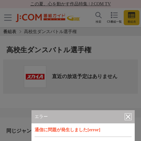
この夏、心を動かす作品特集 | J:COM TV
検索
CS番組一覧
番組表
番組表
高校生ダンスバトル選手権
高校生ダンスバトル選手権
直近の放送予定はありません
エラー
通信に問題が発生しました[error]
同じジャンルのおすすめ番組