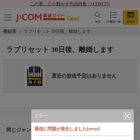
この夏、心を動かす作品特集 | J:COM TV
検索
CS番組一覧
番組表
番組表
ラブリセット 30日後、離婚します
ラブリセット 30日後、離婚します
直近の放送予定はありません
エラー
通信に問題が発生しました[error]
同じジャンルのおすすめ番組