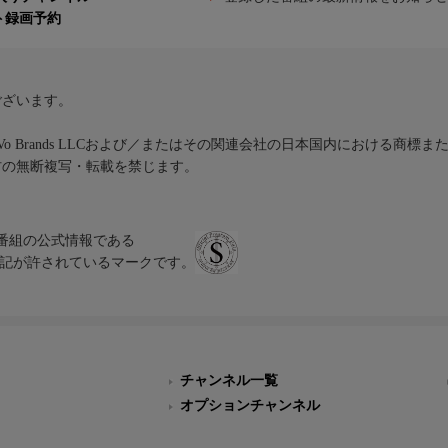
ト録画予約
ございます。
iVo Brands LLCおよび／またはその関連会社の日本国内における商標
材の無断複写・転載を禁じます。
、テレビ番組の公式情報である
スにのみ表記が許されているマークです。
チャンネル一覧
オプションチャンネル