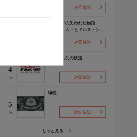
次回放送
(-)
ポンペイの失われた物語
WITH トム・ヒドルストン
3
声:平川大輔
次回放送
(-)
新・みんなの鉄道
4
次回放送
(-)
犠牲
5
次回放送
(-)
もっと見る