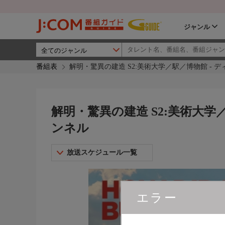
ジャンル
番組表
解明・驚異の建造 S2:美術大学／駅／博物館 - 
解明・驚異の建造 S2:美術大学
ンネル
放送スケジュール一覧
エラー