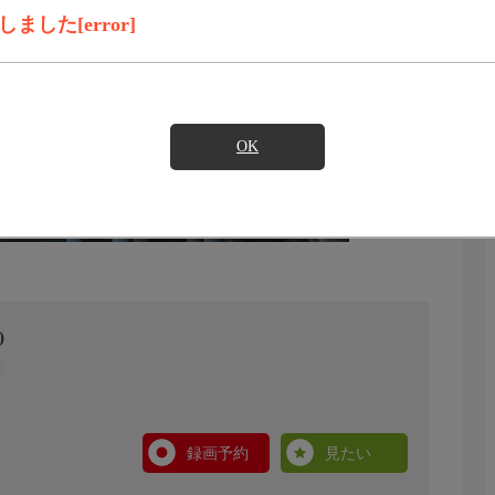
した[error]
OK
)
録画予約
見たい