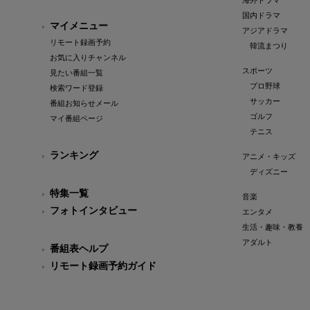
海外ドラマ
国内ドラマ
マイメニュー
アジアドラマ
リモート録画予約
韓流まつり
お気に入りチャンネル
スポーツ
見たい番組一覧
プロ野球
検索ワード登録
サッカー
番組お知らせメール
ゴルフ
マイ番組ページ
テニス
ランキング
アニメ・キッズ
ディズニー
特集一覧
音楽
フォトインタビュー
エンタメ
生活・趣味・教養
アダルト
番組表ヘルプ
リモート録画予約ガイド