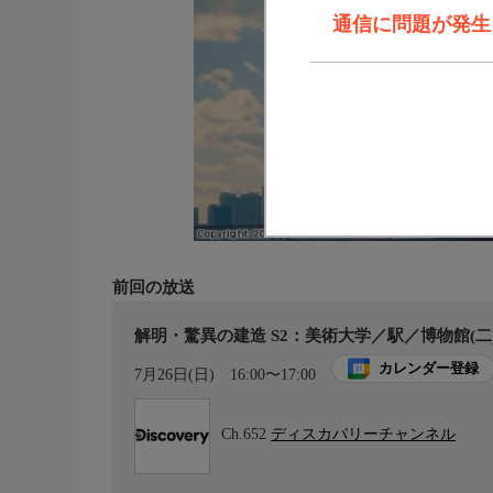
通信に問題が発生しま
前回の放送
解明・驚異の建造 S2：美術大学／駅／博物館(二
カレンダー登録
7月26日(日)
16:00〜17:00
Ch.652
ディスカバリーチャンネル