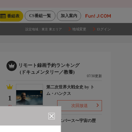
CS番組一覧
加入案内
番組表
地域変更
ログイン
設定地域：
東京 東エリア
リモート録画予約ランキング
(ドキュメンタリー／教養)
07/30更新
第二次世界大戦全史 by ト
ム・ハンクス
1
次回放送
(1)
ザ・ユニバース〜宇宙の歴
史〜S6
2