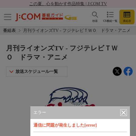
この夏、心を動かす作品特集 | J:COM TV
検索
CS番組一覧
番組表
番組表
月刊ライオンズTV - フジテレビＴＷＯ ドラマ・アニメ
月刊ライオンズTV - フジテレビＴＷ
Ｏ ドラマ・アニメ
放送スケジュール一覧
エラー
通信に問題が発生しました[error]