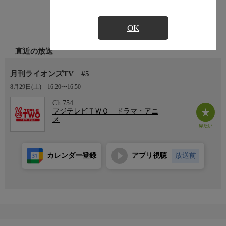
OK
直近の放送
月刊ライオンズTV #5
8月29日(土)
16:20〜16:50
Ch.754
フジテレビＴＷＯ ドラマ・アニ
メ
カレンダー登録
アプリ視聴
放送前