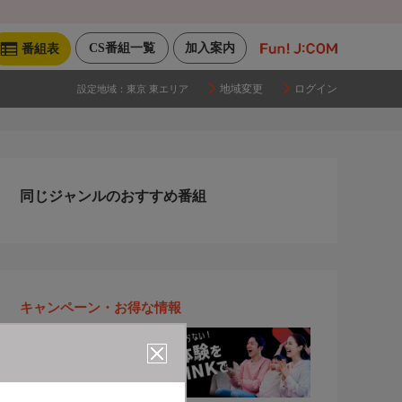
CS番組一覧
加入案内
番組表
地域変更
ログイン
設定地域：
東京 東エリア
同じジャンルのおすすめ番組
キャンペーン・お得な情報