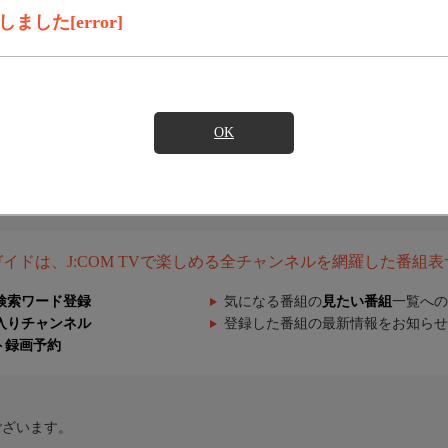
した[error]
OK
組ガイドは、J:COM TVで楽しめる全チャンネルを網羅した番組
検索ワード登録
気になる番組の
見たい番組
一覧への
入りチャンネル
登録した番組の最新情報をお知らせ
ト録画予約
ございます。