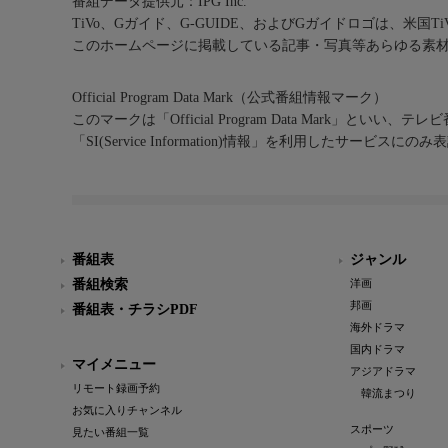
番組データ提供元：IPG Inc.
TiVo、Gガイド、G-GUIDE、およびGガイドロゴは、米国T
このホームページに掲載している記事・写真等あらゆる素
Official Program Data Mark（公式番組情報マーク）
このマークは「Official Program Data Mark」といい
「SI(Service Information)情報」を利用したサービ
番組表
ジャンル
番組検索
洋画
邦画
番組表・チラシPDF
海外ドラマ
国内ドラマ
マイメニュー
アジアドラマ
リモート録画予約
韓流まつり
お気に入りチャンネル
スポーツ
見たい番組一覧