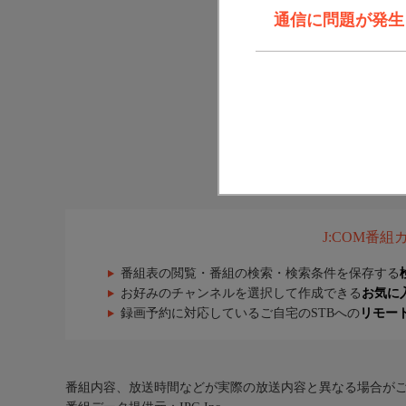
通信に問題が発生しま
J:COM番
番組表の閲覧・番組の検索・検索条件を保存する
お好みのチャンネルを選択して作成できる
お気に
録画予約に対応しているご自宅のSTBへの
リモー
番組内容、放送時間などが実際の放送内容と異なる場合が