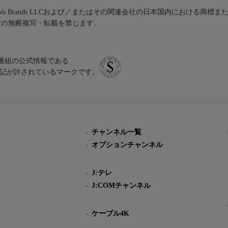
iVo Brands LLCおよび／またはその関連会社の日本国内における商標
材の無断複写・転載を禁じます。
、テレビ番組の公式情報である
スにのみ表記が許されているマークです。
チャンネル一覧
オプションチャンネル
J:テレ
J:COMチャンネル
ケーブル4K