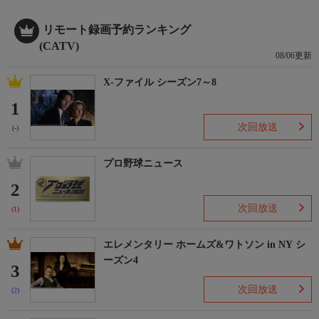
リモート録画予約ランキング
(CATV)
08/06更新
X-ファイル シーズン7～8
1
次回放送
(-)
プロ野球ニュース
2
次回放送
(1)
エレメンタリー ホームズ&ワトソン in NY シ
ーズン4
3
次回放送
(2)