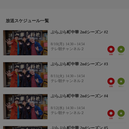
それぞれのお店が積み上げてきた歴史や独特の雰囲気、店主の個
性や人柄など、味や値段にとどまらない奥深い魅力を再発見し、
全ての人に楽しんでもらえる町中華のバイブルを目指します。
【町中華探検隊】北尾トロ、下関マグロ、鈴木貴子（鈴木アカ
放送スケジュール一覧
ミ）
ぶらぶら町中華 2ndシーズン #2
8/10(月)
14:30～14:54
テレ朝チャンネル２
ぶらぶら町中華 2ndシーズン #3
8/11(火)
14:30～14:54
テレ朝チャンネル２
ぶらぶら町中華 2ndシーズン #4
8/12(水)
14:30～14:54
テレ朝チャンネル２
ぶらぶら町中華 2ndシーズン #5