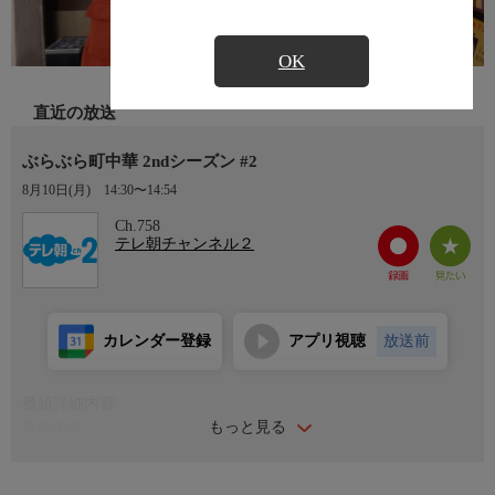
OK
直近の放送
ぶらぶら町中華 2ndシーズン #2
8月10日(月)
14:30〜14:54
Ch.758
テレ朝チャンネル２
カレンダー登録
アプリ視聴
放送前
番組詳細内容
もっと見る
番組内容
昭和の風情が残る佇まいと昔懐かしい味。そんな誰しも記憶の中
にある町の中華料理店「町中華」。