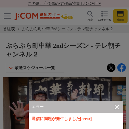
この夏、心を動かす作品特集 | J:COM TV
検索
CS番組一覧
番組表
番組表
ぶらぶら町中華 2ndシーズン - テレ朝チャンネル２
ぶらぶら町中華 2ndシーズン - テレ朝チ
ャンネル２
放送スケジュール一覧
エラー
通信に問題が発生しました[error]