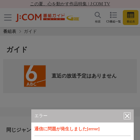
この夏、心を動かす作品特集 | J:COM TV
検索
CS番組一覧
番組表
番組表
ガイド
ガイド
直近の放送予定はありません
エラー
通信に問題が発生しました[error]
同じジャンルのおすすめ番組