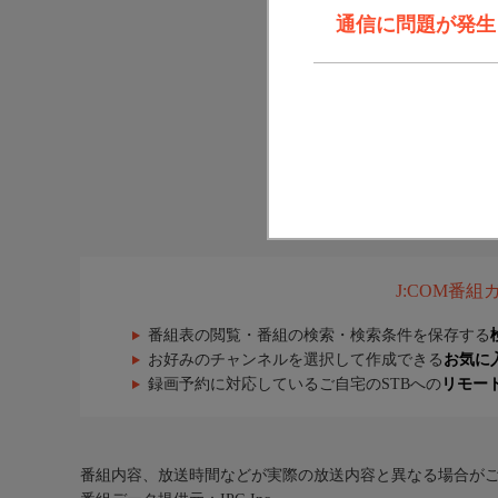
通信に問題が発生しま
J:COM番
番組表の閲覧・番組の検索・検索条件を保存する
お好みのチャンネルを選択して作成できる
お気に
録画予約に対応しているご自宅のSTBへの
リモー
番組内容、放送時間などが実際の放送内容と異なる場合が