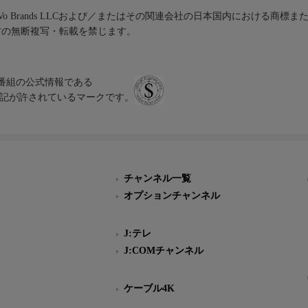
iVo Brands LLCおよび／またはその関連会社の日本国内における商標
材の無断複写・転載を禁じます。
、テレビ番組の公式情報である
スにのみ表記が許されているマークです。
チャンネル一覧
オプションチャンネル
J:テレ
J:COMチャンネル
ケーブル4K