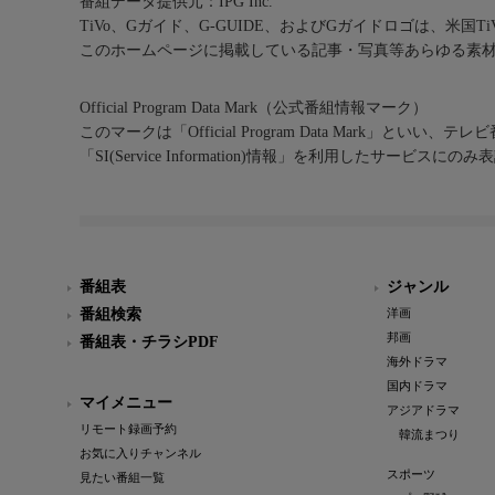
番組データ提供元：IPG Inc.
TiVo、Gガイド、G-GUIDE、およびGガイドロゴは、米国T
このホームページに掲載している記事・写真等あらゆる素
Official Program Data Mark（公式番組情報マーク）
このマークは「Official Program Data Mark」といい
「SI(Service Information)情報」を利用したサービ
番組表
ジャンル
番組検索
洋画
邦画
番組表・チラシPDF
海外ドラマ
国内ドラマ
マイメニュー
アジアドラマ
リモート録画予約
韓流まつり
お気に入りチャンネル
スポーツ
見たい番組一覧