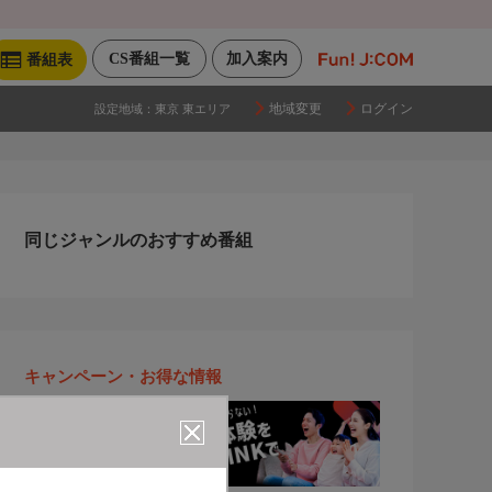
CS番組一覧
加入案内
番組表
地域変更
ログイン
設定地域：
東京 東エリア
同じジャンルのおすすめ番組
キャンペーン・お得な情報