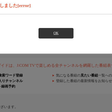
した[error]
OK
組ガイドは、J:COM TVで楽しめる全チャンネルを網羅した番組
検索ワード登録
気になる番組の
見たい番組
一覧への
入りチャンネル
登録した番組の最新情報をお知らせ
ト録画予約
ございます。