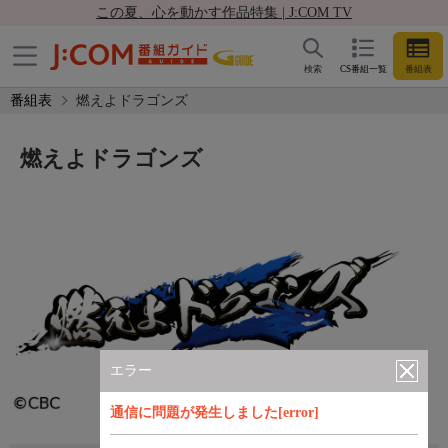
この夏、心を動かす作品特集 | J:COM TV
検索
CS番組一覧
番組表
番組表
燃えよドラゴンズ
燃えよドラゴンズ
エラー
通信に問題が発生しました[error]