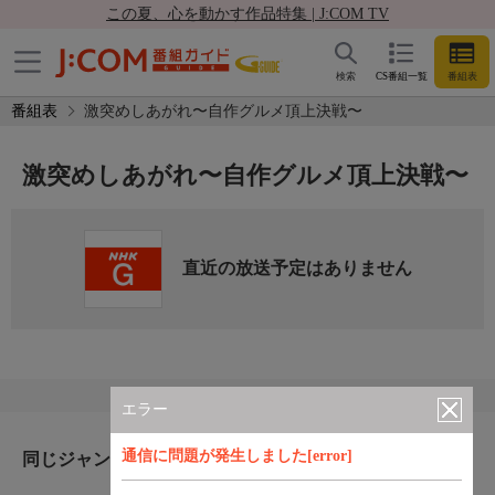
この夏、心を動かす作品特集 | J:COM TV
検索
CS番組一覧
番組表
番組表
激突めしあがれ〜自作グルメ頂上決戦〜
激突めしあがれ〜自作グルメ頂上決戦〜
直近の放送予定はありません
エラー
通信に問題が発生しました[error]
同じジャンルのおすすめ番組