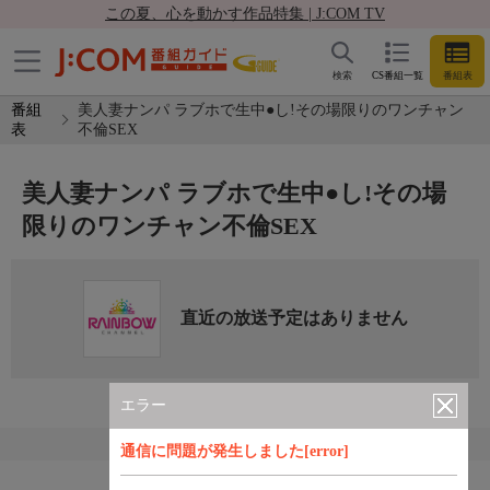
この夏、心を動かす作品特集 | J:COM TV
検索
CS番組一覧
番組表
番組
美人妻ナンパ ラブホで生中●し!その場限りのワンチャン
表
不倫SEX
美人妻ナンパ ラブホで生中●し!その場
限りのワンチャン不倫SEX
直近の放送予定はありません
エラー
通信に問題が発生しました[error]