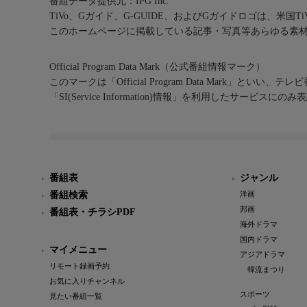
番組データ提供元：IPG Inc.
TiVo、Gガイド、G-GUIDE、およびGガイドロゴは、米国T
このホームページに掲載している記事・写真等あらゆる素
Official Program Data Mark（公式番組情報マーク）
このマークは「Official Program Data Mark」といい
「SI(Service Information)情報」を利用したサービ
番組表
ジャンル
番組検索
洋画
邦画
番組表・チラシPDF
海外ドラマ
国内ドラマ
マイメニュー
アジアドラマ
リモート録画予約
韓流まつり
お気に入りチャンネル
スポーツ
見たい番組一覧