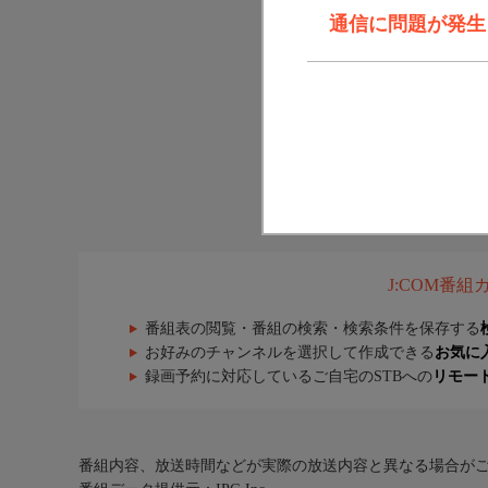
通信に問題が発生しま
J:COM番
番組表の閲覧・番組の検索・検索条件を保存する
お好みのチャンネルを選択して作成できる
お気に
録画予約に対応しているご自宅のSTBへの
リモー
番組内容、放送時間などが実際の放送内容と異なる場合が