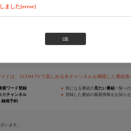
した[error]
OK
組ガイドは、J:COM TVで楽しめる全チャンネルを網羅した番組
検索ワード登録
気になる番組の
見たい番組
一覧への
入りチャンネル
登録した番組の最新情報をお知らせ
ト録画予約
ございます。