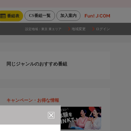
CS番組一覧
加入案内
番組表
地域変更
ログイン
設定地域：
東京 東エリア
同じジャンルのおすすめ番組
キャンペーン・お得な情報