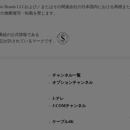
iVo Brands LLCおよび／またはその関連会社の日本国内における商標
材の無断複写・転載を禁じます。
、テレビ番組の公式情報である
スにのみ表記が許されているマークです。
チャンネル一覧
オプションチャンネル
J:テレ
J:COMチャンネル
ケーブル4K