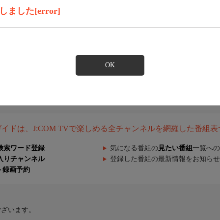
した[error]
OK
組ガイドは、J:COM TVで楽しめる全チャンネルを網羅した番組
検索ワード登録
気になる番組の
見たい番組
一覧への
入りチャンネル
登録した番組の最新情報をお知らせ
ト録画予約
ございます。