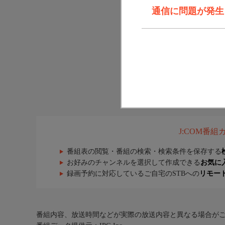
通信に問題が発生しま
J:COM番
番組表の閲覧・番組の検索・検索条件を保存する
お好みのチャンネルを選択して作成できる
お気に
録画予約に対応しているご自宅のSTBへの
リモー
番組内容、放送時間などが実際の放送内容と異なる場合が