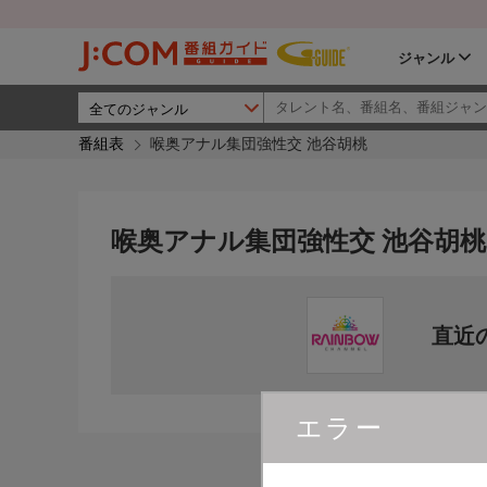
ジャンル
番組表
喉奥アナル集団強性交 池谷胡桃
喉奥アナル集団強性交 池谷胡桃
直近
エラー