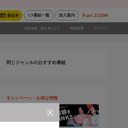
CS番組一覧
加入案内
番組表
地域変更
ログイン
設定地域：
東京 東エリア
同じジャンルのおすすめ番組
キャンペーン・お得な情報