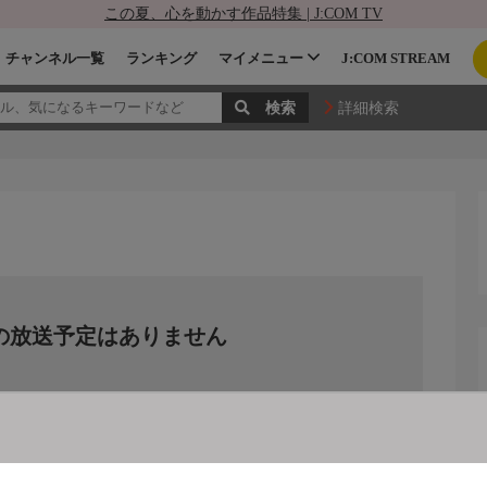
この夏、心を動かす作品特集 | J:COM TV
チャンネル一覧
ランキング
マイメニュー
J:COM STREAM
詳細検索
の放送予定はありません