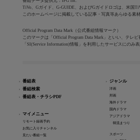
番組データ提供元：IPG Inc.
TiVo、Gガイド、G-GUIDE、およびGガイドロゴは、米国T
このホームページに掲載している記事・写真等あらゆる素
Official Program Data Mark（公式番組情報マーク）
このマークは「Official Program Data Mark」といい
「SI(Service Information)情報」を利用したサービ
番組表
ジャンル
番組検索
洋画
邦画
番組表・チラシPDF
海外ドラマ
国内ドラマ
マイメニュー
アジアドラマ
リモート録画予約
韓流まつり
お気に入りチャンネル
スポーツ
見たい番組一覧