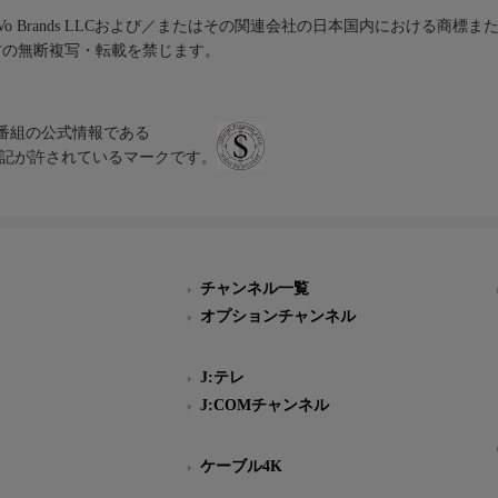
iVo Brands LLCおよび／またはその関連会社の日本国内における商標
材の無断複写・転載を禁じます。
、テレビ番組の公式情報である
スにのみ表記が許されているマークです。
チャンネル一覧
オプションチャンネル
J:テレ
J:COMチャンネル
ケーブル4K