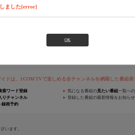
した[error]
OK
組ガイドは、J:COM TVで楽しめる全チャンネルを網羅した番組
検索ワード登録
気になる番組の
見たい番組
一覧への
入りチャンネル
登録した番組の最新情報をお知らせ
ト録画予約
ございます。