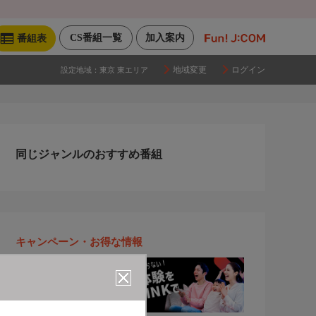
CS番組一覧
加入案内
番組表
地域変更
ログイン
設定地域：
東京 東エリア
同じジャンルのおすすめ番組
キャンペーン・お得な情報