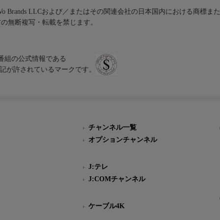
iVo Brands LLCおよび／またはその関連会社の日本国内における商標
材の無断複写・転載を禁じます。
、テレビ番組の公式情報である
スにのみ表記が許されているマークです。
チャンネル一覧
オプションチャンネル
J:テレ
J:COMチャンネル
ケーブル4K