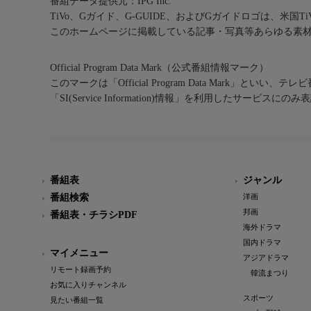
番組データ提供元：IPG Inc.
TiVo、Gガイド、G-GUIDE、およびGガイドロゴは、米国T
このホームページに掲載している記事・写真等あらゆる素
Official Program Data Mark（公式番組情報マーク）
このマークは「Official Program Data Mark」といい
「SI(Service Information)情報」を利用したサービ
番組表
ジャンル
番組検索
洋画
邦画
番組表・チラシPDF
海外ドラマ
国内ドラマ
マイメニュー
アジアドラマ
リモート録画予約
韓流まつり
お気に入りチャンネル
スポーツ
見たい番組一覧