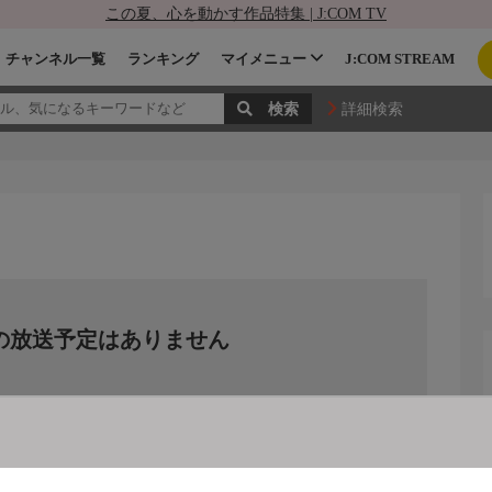
この夏、心を動かす作品特集 | J:COM TV
チャンネル一覧
ランキング
マイメニュー
J:COM STREAM
詳細検索
の放送予定はありません