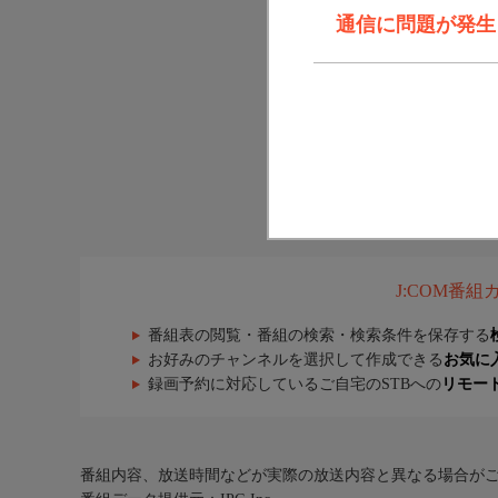
通信に問題が発生しま
J:COM番
番組表の閲覧・番組の検索・検索条件を保存する
お好みのチャンネルを選択して作成できる
お気に
録画予約に対応しているご自宅のSTBへの
リモー
番組内容、放送時間などが実際の放送内容と異なる場合が