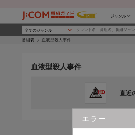
ジャンル
番組表
血液型殺人事件
血液型殺人事件
直近
エラー