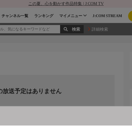
この夏、心を動かす作品特集 | J:COM TV
チャンネル一覧
ランキング
マイメニュー
J:COM STREAM
詳細検索
の放送予定はありません