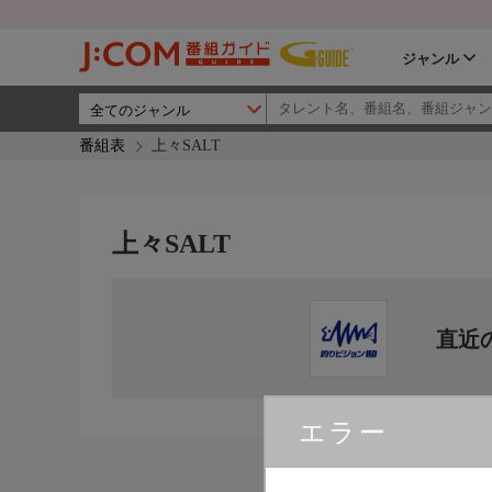
ジャンル
番組表
上々SALT
上々SALT
直近
エラー