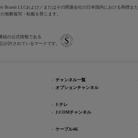
iVo Brands LLCおよび／またはその関連会社の日本国内における商標
材の無断複写・転載を禁じます。
、テレビ番組の公式情報である
スにのみ表記が許されているマークです。
チャンネル一覧
オプションチャンネル
J:テレ
J:COMチャンネル
ケーブル4K