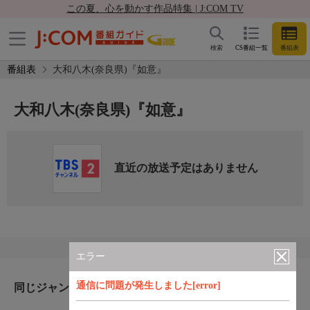
この夏、心を動かす作品特集 | J:COM TV
検索
CS番組一覧
番組表
番組表
大和八木(奈良県)『如意』
大和八木(奈良県)『如意』
直近の放送予定はありません
エラー
通信に問題が発生しました[error]
同じジャンルのおすすめ番組