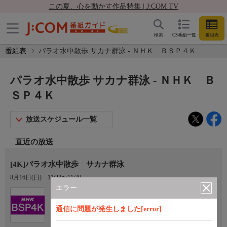
この夏、心を動かす作品特集 | J:COM TV
検索
CS番組一覧
番組表
番組表
パラオ水中散歩 サカナ群泳 - ＮＨＫ ＢＳＰ４Ｋ
パラオ水中散歩 サカナ群泳 - ＮＨＫ Ｂ
ＳＰ４Ｋ
放送スケジュール一覧
直近の放送
[4K]パラオ水中散歩 サカナ群泳
8月16日(日)
11:28〜11:30
エラー
Ch.101
ＮＨＫ ＢＳＰ４Ｋ
通信に問題が発生しました[error]