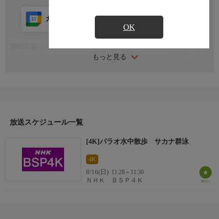
カレンダー登録
アプリ視聴
放送前
OK
番組内容
もっと見る
日本から南へ３０００キロ、太平洋に浮かぶパラオ共和国。南北
およそ７００ｋｍに大小５００もの島々が点在する。エメラルド
グリーンの海には、世界有数のサンゴ礁が広がり、１５００種類
もの魚が生息する。プランクトンに恵まれたパラオの海は多様な
魚たちの宝庫だ。思わず息をのむ魚の大群を紹介。
放送スケジュール一覧
[4K]パラオ水中散歩 サカナ群泳
4K
8/16(日)
11:28～11:30
ＮＨＫ ＢＳＰ４Ｋ