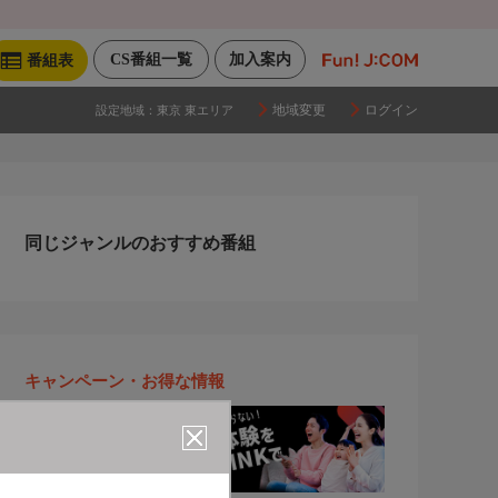
CS番組一覧
加入案内
番組表
地域変更
ログイン
設定地域：
東京 東エリア
同じジャンルのおすすめ番組
キャンペーン・お得な情報