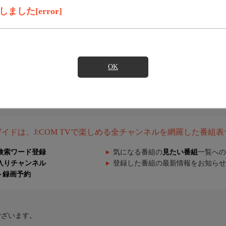
した[error]
OK
組ガイドは、J:COM TVで楽しめる全チャンネルを網羅した番組
検索ワード登録
気になる番組の
見たい番組
一覧への
入りチャンネル
登録した番組の最新情報をお知らせ
ト録画予約
ございます。