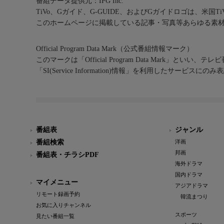
番組データ提供元：IPG Inc.
TiVo、Gガイド、G-GUIDE、およびGガイドロゴは、米国T
このホームページに掲載している記事・写真等あらゆる素
Official Program Data Mark（公式番組情報マーク）
このマークは「Official Program Data Mark」といい
「SI(Service Information)情報」を利用したサービ
番組表
ジャンル
番組検索
洋画
邦画
番組表・チラシPDF
海外ドラマ
国内ドラマ
マイメニュー
アジアドラマ
リモート録画予約
韓流まつり
お気に入りチャンネル
スポーツ
見たい番組一覧