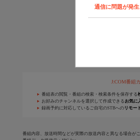
通信に問題が発生しま
J:COM番
番組表の閲覧・番組の検索・検索条件を保存する
お好みのチャンネルを選択して作成できる
お気に
録画予約に対応しているご自宅のSTBへの
リモー
番組内容、放送時間などが実際の放送内容と異なる場合が