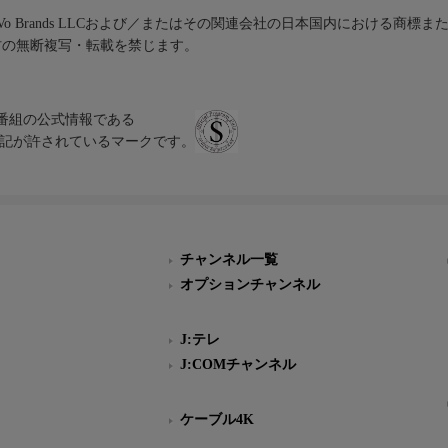
iVo Brands LLCおよび／またはその関連会社の日本国内における商標
材の無断複写・転載を禁じます。
、テレビ番組の公式情報である
スにのみ表記が許されているマークです。
チャンネル一覧
オプションチャンネル
J:テレ
J:COMチャンネル
ケーブル4K